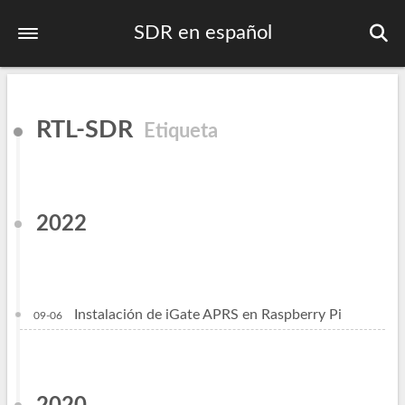
SDR en español
Inicio
RTL-SDR
Etiqueta
Primeros pasos
Listado de frecuencias
Plan bandas IARU
2022
Contactos DMR
Publicaciones
Instalación de iGate APRS en Raspberry Pi
09-06