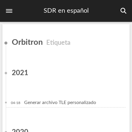
SDR en español
Inicio
Orbitron
Etiqueta
Primeros pasos
Listado de frecuencias
Plan bandas IARU
2021
Contactos DMR
Publicaciones
Generar archivo TLE personalizado
04-18