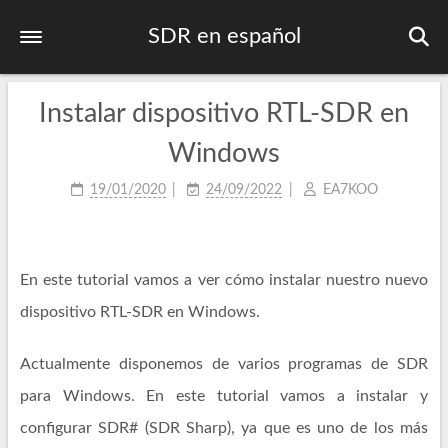
SDR en español
Instalar dispositivo RTL-SDR en
Inicio
Primeros pasos
Windows
Listado de frecuencias
19/01/2020
24/09/2022
EA7KOO
Plan bandas IARU
Contactos DMR
En este tutorial vamos a ver cómo instalar nuestro nuevo
Publicaciones
dispositivo RTL-SDR en Windows.
Actualmente disponemos de varios programas de SDR
para Windows. En este tutorial vamos a instalar y
configurar SDR# (SDR Sharp), ya que es uno de los más