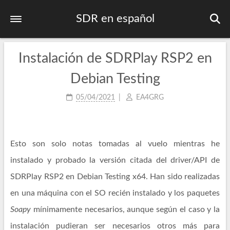
SDR en español
Instalación de SDRPlay RSP2 en
Inicio
Primeros pasos
Debian Testing
Listado de frecuencias
05/04/2021
EA4GRG
Plan bandas IARU
Contactos DMR
Esto son solo notas tomadas al vuelo mientras he
Publicaciones
instalado y probado la versión citada del driver/API de
SDRPlay RSP2 en Debian Testing x64. Han sido realizadas
en una máquina con el SO recién instalado y los paquetes
Soapy
mínimamente necesarios, aunque según el caso y la
instalación pudieran ser necesarios otros más para