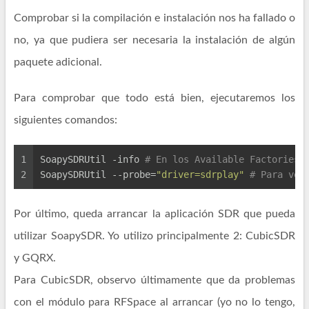
Comprobar si la compilación e instalación nos ha fallado o
no, ya que pudiera ser necesaria la instalación de algún
paquete adicional.
Para comprobar que todo está bien, ejecutaremos los
siguientes comandos:
1
SoapySDRUtil -info 
# En los Available Factories 
2
SoapySDRUtil --probe=
"driver=sdrplay"
# Para ver
Por último, queda arrancar la aplicación SDR que pueda
utilizar SoapySDR. Yo utilizo principalmente 2: CubicSDR
y GQRX.
Para CubicSDR, observo últimamente que da problemas
con el módulo para RFSpace al arrancar (yo no lo tengo,