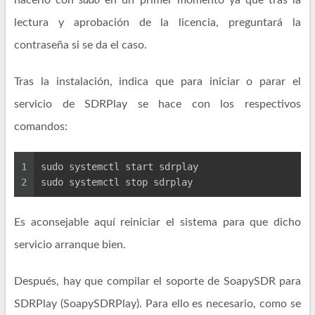
hacerlo con
sudo
en un primer momento ya que tras la
lectura y aprobación de la licencia, preguntará la
contraseña si se da el caso.
Tras la instalación, indica que para iniciar o parar el
servicio de SDRPlay se hace con los respectivos
comandos:
1
sudo systemctl start sdrplay
2
sudo systemctl stop sdrplay
Es aconsejable aquí reiniciar el sistema para que dicho
servicio arranque bien.
Después, hay que compilar el soporte de SoapySDR para
SDRPlay (SoapySDRPlay). Para ello es necesario, como se