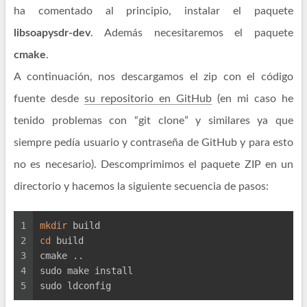
ha comentado al principio, instalar el paquete
libsoapysdr-dev
. Además necesitaremos el paquete
cmake
.
A continuación, nos descargamos el zip con el código
fuente desde
su repositorio en GitHub
(en mi caso he
tenido problemas con “git clone” y similares ya que
siempre pedía usuario y contraseña de GitHub y para esto
no es necesario). Descomprimimos el paquete ZIP en un
directorio y hacemos la siguiente secuencia de pasos:
1
mkdir
 build
2
cd
 build
3
cmake ..
4
sudo make install
5
sudo ldconfig