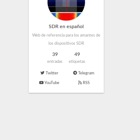
SDR en español
Web de referencia para los amantes de
los dispositivos SDR
39
49
entradas
etiquetas
Twitter
Telegram
YouTube
RSS