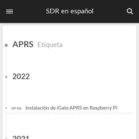
SDR en español
Inicio
APRS
Etiqueta
Primeros pasos
Listado de frecuencias
Plan bandas IARU
2022
Contactos DMR
Publicaciones
Instalación de iGate APRS en Raspberry Pi
09-06